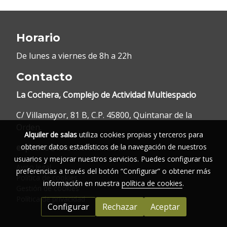
Horario
De lunes a viernes de 8h a 22h
Contacto
La Cochera, Complejo de Actividad Multiespacio
C/ Villamayor, 81 B, C.P. 45800, Quintanar de la
Orden.
Alquiler de salas
utiliza cookies propias y terceros para
espacios@lacocheracam.com
obtener datos estadísticos de la navegación de nuestros
usuarios y mejorar nuestros servicios. Puedes configurar tus
Aviso legal
preferencias a través del botón “Configurar” o obtener más
Política de cookies
información en nuestra
política de cookies
.
Gestión de cookies
Política de privacidad
Configurar
Rechazar
Aceptar